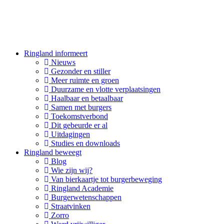
Hoofdnavigatie
Ringland informeert
Nieuws
Gezonder en stiller
Meer ruimte en groen
Duurzame en vlotte verplaatsingen
Haalbaar en betaalbaar
Samen met burgers
Toekomstverbond
Dit gebeurde er al
Uitdagingen
Studies en downloads
Ringland beweegt
Blog
Wie zijn wij?
Van bierkaartje tot burgerbeweging
Ringland Academie
Burgerwetenschappen
Straatvinken
Zorro