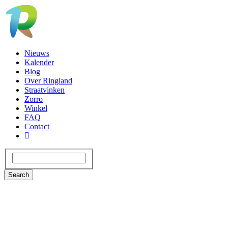
Overslaan
en
naar
de
inhoud
Secondary
Nieuws
gaan
Kalender
Blog
Over Ringland
Straatvinken
Zorro
Winkel
FAQ
Contact
Search
Search